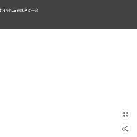
画免费分享以及在线浏览平台