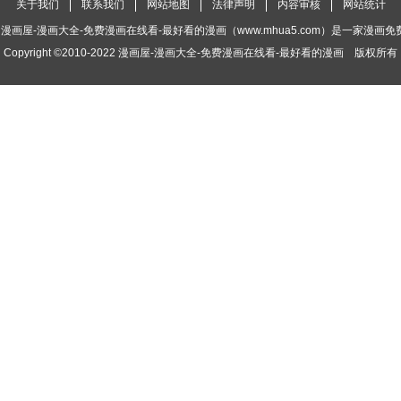
关于我们
联系我们
网站地图
法律声明
内容审核
网站统计
漫画屋-漫画大全-免费漫画在线看-最好看的漫画（www.mhua5.com）是一家漫
Copyright ©2010-2022
漫画屋-漫画大全-免费漫画在线看-最好看的漫画
版权所有