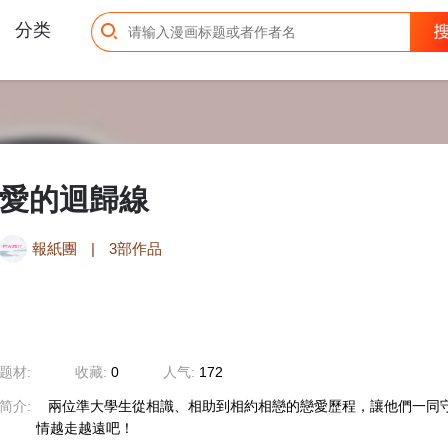
分类
愛的迴歸線
報紙團
|
3部作品
题材:
收藏:
0
人气:
172
简介:
兩位準大學生從相識、相助到相約相戀的戀愛歷程，讓他們一同
情越走越遠吧！