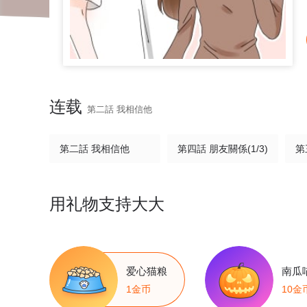
连载
第二話 我相信他
第二話 我相信他
第四話 朋友關係(1/3)
第
用礼物支持大大
爱心猫粮
南瓜
1金币
10金