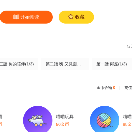
开始阅读
收藏
三話 你的陪伴(1/3)
第二話 嗨 又見面了(1/3)
第一話 鄰座(1/3)
金币余额
0
|
充值
喵
喵喵玩具
喵喵
币
50金币
88