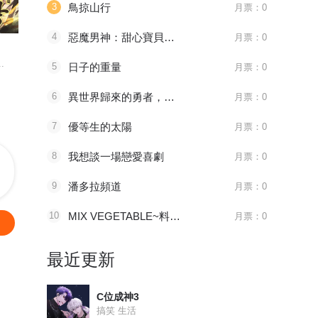
3
鳥掠山行
月票：0
096 太子血亲
1181 审判会-蜂刺
第525話
4
惡魔男神：甜心寶貝快投降
月票：0
天官赐福
全职法师
妖神记
.
八百年前，谢怜是金枝...
主角莫凡继承了一个神...
妖神一出，谁
5
日子的重量
月票：0
6
異世界歸來的勇者，在地下城降臨的現實世界化身網紅主播撈金！
月票：0
7
優等生的太陽
月票：0
8
我想談一場戀愛喜劇
月票：0
9
潘多拉頻道
月票：0
10
MIX VEGETABLE~料理關係~
月票：0
最近更新
C位成神3
搞笑 生活