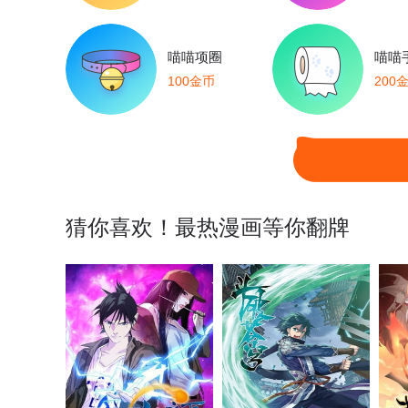
喵喵项圈
喵喵
100金币
200
猜你喜欢！最热漫画等你翻牌