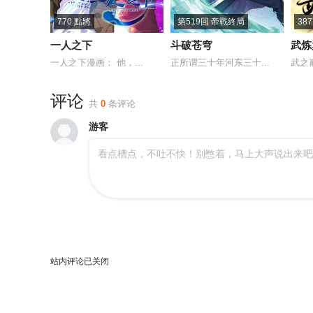
770 點將
第519回 帝戰終局
38
一人之下
斗破苍穹
武炼
一人之下漫画： 他，...
正所谓三十年河东三十...
武之
评论
共
0
条评论
游客
看点槽点，不吐不快！别憋着，马上大声说出来吧
站内评论已关闭