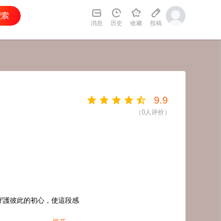
消息
历史
收藏
投稿
9.9
（
0
人评价）
守護彼此的初心，使這段感