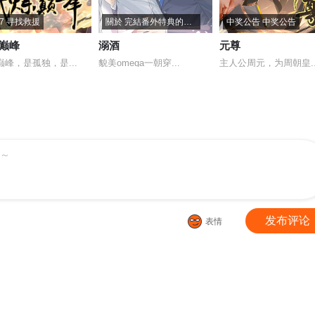
77 寻找救援
關於 完結番外特典的通知
中奖公告 中奖公告
巅峰
溺酒
元尊
巅峰，是孤独，是...
貌美omega一朝穿...
主人公周元，为周朝皇..
～
发布评论
表情