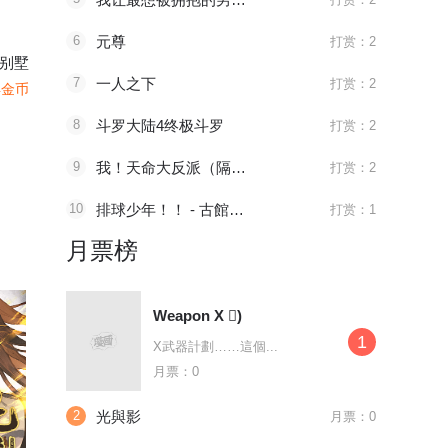
6
元尊
打赏：2
别墅
7
一人之下
打赏：2
4金币
8
斗罗大陆4终极斗罗
打赏：2
9
我！天命大反派（隔周双更）
打赏：2
10
排球少年！！ - 古館春一
打赏：1
月票榜
Weapon X 񢉒)
1
X武器計劃……這個...
月票：0
2
光與影
月票：0