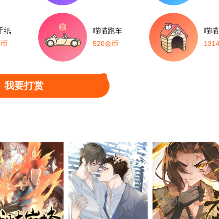
手纸
喵喵跑车
喵喵
金币
520金币
131
我要打赏