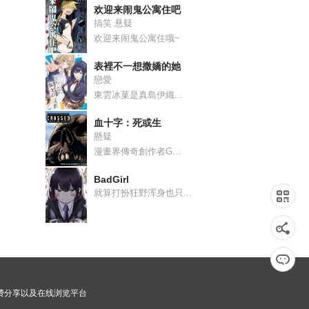
欢迎来闹鬼公寓住吧
搞笑 悬疑
欢迎来闹鬼公寓住哦~
表裡不一想撒嬌的她
戀愛
東雲冰菓是真島伊織...
血十字：死或生
懸疑
漫畫界傳奇創作者G...
BadGirl
就算打扮狂野浑身也只...
画免费分享以及在线浏览平台