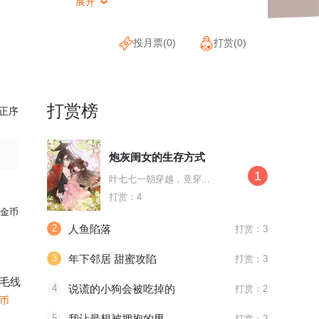
展开

投月票(
0
)
打赏(
0
)
打赏榜
正序
炮灰闺女的生存方式
1
叶七七一朝穿越，竟穿...
打赏：4
金币
2
人鱼陷落
打赏：3
3
年下邻居 甜蜜攻陷
打赏：3
毛线
4
说谎的小狗会被吃掉的
打赏：2
金币
5
我让最想被拥抱的男人给威胁了
打赏：2