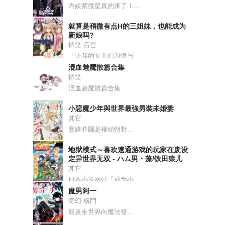
内娱紫微星真的来了！...
就算是稍微有点H的三姐妹，也能成为
新娘吗?
搞笑 后宫
「让我的女儿们习惯与...
混血魅魔散篇合集
搞笑
混血魅魔散篇合集
小惡魔少年與世界最強男裝未婚妻
其它
賽路菲爾是權傾朝野...
地狱模式～喜欢速通游戏的玩家在废设
定异世界无双 - ハム男・藻/铁田猿儿
其它
日本小说网站「成为小...
魔男阿一
奇幻 格鬥
遍及全世界向魔法發...