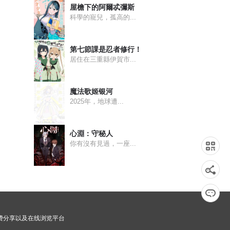
屋檐下的阿爾忒彌斯
科學的寵兒，孤高的...
第七節課是忍者修行！
居住在三重縣伊賀市...
魔法歌姬银河
2025年，地球遭...
心淵：守秘人
你有沒有見過，一座...
画免费分享以及在线浏览平台