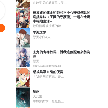
在放学后的教室里，学...
被放逐的鍊金術師和不小心變成傳說的
病嬌妹妹（王國的守護龍）一起在邊境
幸福地生活--
歡迎觀看被放逐的鍊...
學識之夢
戀愛小白&人...
主角的青梅竹馬，對我這個配角來勢洶
洶
戀愛
我們高中裡有個像戀...
想成爲吸血鬼的便當
「我是鬼頭有紀。是...
誘餌
大女主
平靜湖面下，魚兒爲...