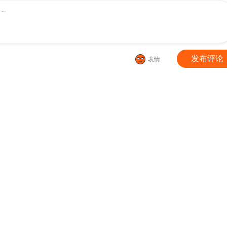
～
发布评论
表情