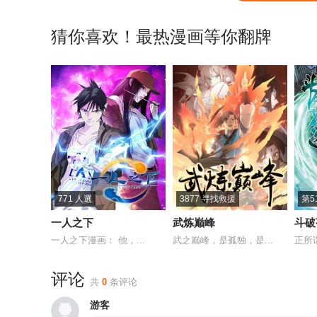
猜你喜欢！最热漫画等你翻牌
771 人選
3877 寻找救援
第5
一人之下
武炼巅峰
斗破
一人之下漫画： 他，...
武之巅峰，是孤独，是...
正所
评论
共
0
条评论
游客