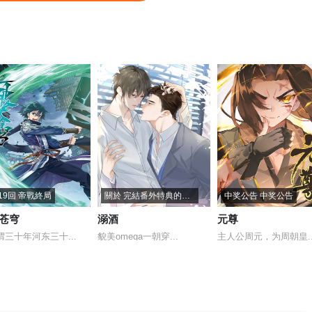
19回 帝戰終局
關於 完結番外特典的通知
中奖公告 中奖公告
苍穹
溺酒
元尊
谓三十年河东三十...
貌美omega一朝穿...
主人公周元，为周朝皇..