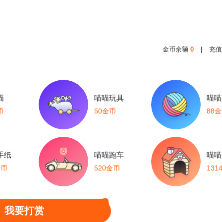
金币余额
0
|
充值
喵
喵喵玩具
喵喵
币
50金币
88
手纸
喵喵跑车
喵喵
金币
520金币
131
我要打赏