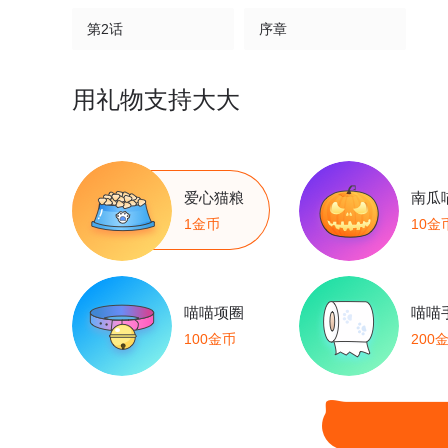
第2话
序章
用礼物支持大大
爱心猫粮
南瓜
1金币
10金
喵喵项圈
喵喵
100金币
200