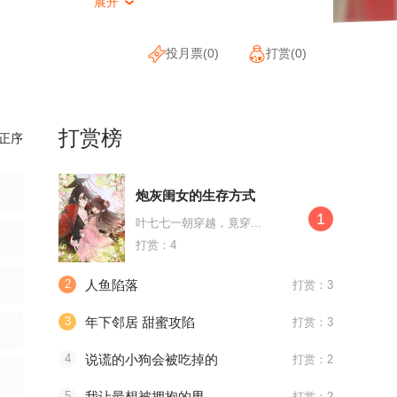
展开

投月票(
0
)
打赏(
0
)
打赏榜
正序
炮灰闺女的生存方式
1
叶七七一朝穿越，竟穿...
打赏：4
2
人鱼陷落
打赏：3
3
年下邻居 甜蜜攻陷
打赏：3
4
说谎的小狗会被吃掉的
打赏：2
5
我让最想被拥抱的男人给威胁了
打赏：2