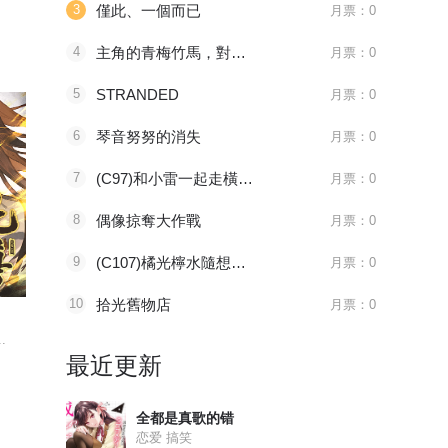
3
僅此、一個而已
月票：0
4
主角的青梅竹馬，對我這個配角來勢洶洶
月票：0
5
STRANDED
月票：0
6
琴音努努的消失
月票：0
7
(C97)和小雷一起走橫須賀的書
月票：0
8
偶像掠奪大作戰
月票：0
9
(C107)橘光檸水隨想曲的非官方
月票：0
1181 审判会-蜂刺
096 太子血亲
215 如之
10
拾光舊物店
月票：0
全职法师
天官赐福
绍宋
.
主角莫凡继承了一个神...
八百年前，谢怜是金枝...
皇九子赵构在
最近更新
全都是真歌的错
恋爱 搞笑