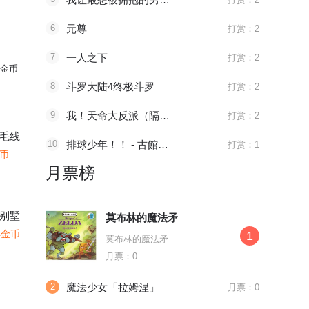
6
元尊
打赏：2
7
一人之下
打赏：2
金币
8
斗罗大陆4终极斗罗
打赏：2
9
我！天命大反派（隔周双更）
打赏：2
毛线
10
排球少年！！ - 古館春一
打赏：1
金币
月票榜
别墅
莫布林的魔法矛
4金币
1
莫布林的魔法矛
月票：0
2
魔法少女「拉姆涅」
月票：0