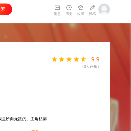
消息
历史
收藏
投稿
9.9
（
0
人评价）
我是所向无敌的。主角枯藤