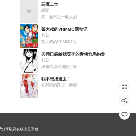
惡魔二世
戀愛
我…並不是一般人的...
某大叔的VRMMO活动记
其它
某大叔的VRMMO活...
與藉口袋給我暖手的青梅竹馬約會
其它
與藉口袋給我暖手的...
我不想撲過去！
在回家的路上，醉酒...
画免费分享以及在线浏览平台