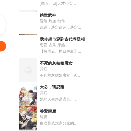
[周五、日]天才少女...
绝世武神
冒险 热血 动作
武道，决定命运，决定...
我带超市穿到古代养丞相
恋爱 古风 穿越
【每周五、周日更新】...
不死的灰姑娘魔女
其它
不死的灰姑娘魔女，A...
大公，请忍耐
其它
她的人生净是谎言。 ...
眷愛隸屬
純愛
慶次是貳式家分家的...