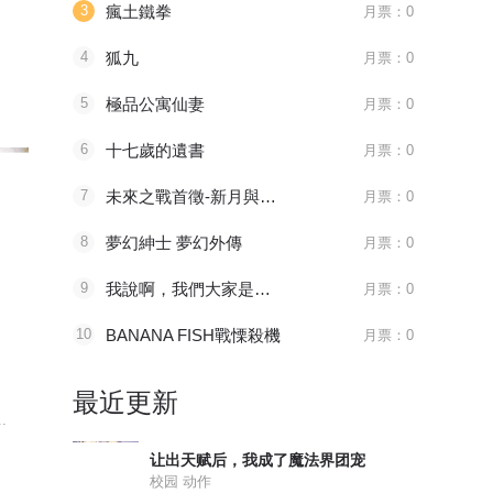
3
瘋土鐵拳
月票：0
4
狐九
月票：0
5
極品公寓仙妻
月票：0
6
十七歲的遺書
月票：0
7
未來之戰首徵-新月與艾歐
月票：0
8
夢幻紳士 夢幻外傳
月票：0
9
我說啊，我們大家是要好的朋友嗎？是要好的朋友吧。
月票：0
10
BANANA FISH戰慄殺機
月票：0
1181 审判会-蜂刺
096 太子血亲
215 如之
全职法师
天官赐福
绍宋
最近更新
.
主角莫凡继承了一个神...
八百年前，谢怜是金枝...
皇九子赵构在
让出天赋后，我成了魔法界团宠
校园 动作