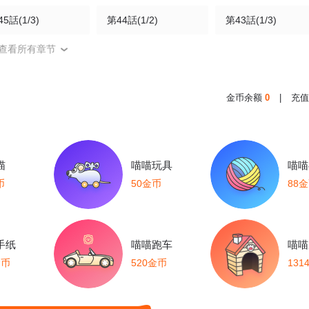
5話(1/3)
第44話(1/2)
第43話(1/3)
查看所有章节
6話(1/2)
第35話
第34話
31話
第30話
第29話
金币余额
0
|
充值
26話
第25話
第24話
21話
第20話
第19話
喵
喵喵玩具
喵喵
币
50金币
88
16話
第15話
第14話
11話
第10話
第9話
手纸
喵喵跑车
喵喵
金币
520金币
131
6話
第5話
第4話
1話