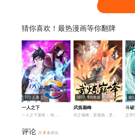
猜你喜欢！最热漫画等你翻牌
771 人選
3877 寻找救援
第5
一人之下
武炼巅峰
斗破
一人之下漫画： 他，...
武之巅峰，是孤独，是...
正所
评论
共
0
条评论