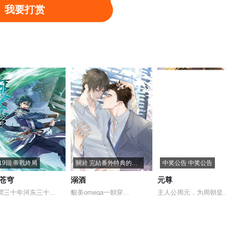
我要打赏
19回 帝戰終局
關於 完結番外特典的通知
中奖公告 中奖公告
苍穹
溺酒
元尊
谓三十年河东三十...
貌美omega一朝穿...
主人公周元，为周朝皇..