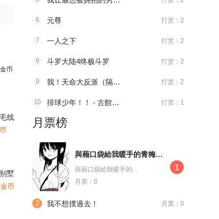
6
元尊
打赏：2
7
一人之下
打赏：2
8
斗罗大陆4终极斗罗
打赏：2
金币
9
我！天命大反派（隔周双更）
打赏：2
10
排球少年！！ - 古館春一
打赏：1
毛线
月票榜
金币
與藉口袋給我暖手的青梅竹馬約會
1
與藉口袋給我暖手的...
别墅
月票：0
4金币
2
我不想撲過去！
月票：0