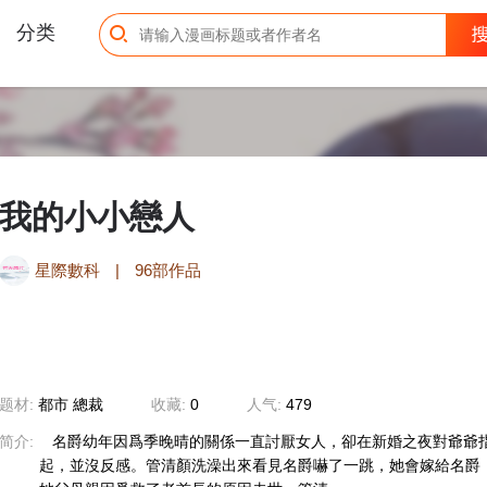
分类
我的小小戀人
星際數科
|
96部作品
题材:
都市
總裁
收藏:
0
人气:
479
简介:
名爵幼年因爲季晚晴的關係一直討厭女人，卻在新婚之夜對爺爺
起，並沒反感。管清顏洗澡出來看見名爵嚇了一跳，她會嫁給名爵