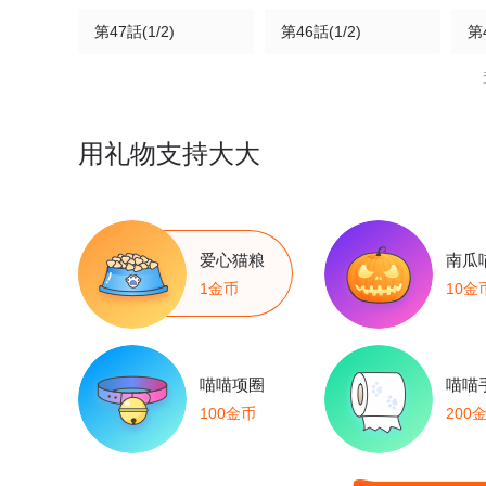
第47話(1/2)
第46話(1/2)
第4
第42話(1/2)
第37話(1/2)
第3
第33話
第32話
第
用礼物支持大大
第28話
第27話
第
第23話
第22話
第
爱心猫粮
南瓜
1金币
10金
第18話
第17話
第
第13話
第12話
第
喵喵项圈
喵喵
100金币
200
第8話
第7話
第
第3話
第2話
第