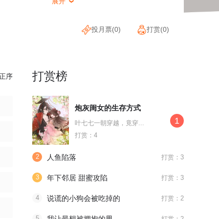
展开

投月票(
0
)
打赏(
0
)
打赏榜
正序
炮灰闺女的生存方式
1
叶七七一朝穿越，竟穿...
打赏：4
2
人鱼陷落
打赏：3
3
年下邻居 甜蜜攻陷
打赏：3
4
说谎的小狗会被吃掉的
打赏：2
5
我让最想被拥抱的男人给威胁了
打赏：2