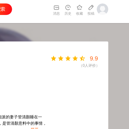
消息
历史
收藏
投稿
9.9
（
0
人评价）
指派的妻子管清顏睡在一
，是管清顏意料中的事情，