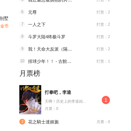
6
元尊
打赏：2
别墅
7
一人之下
打赏：2
4金币
8
斗罗大陆4终极斗罗
打赏：2
9
我！天命大反派（隔周双更）
打赏：2
10
排球少年！！ - 古館春一
打赏：1
月票榜
打拳吧，李逵
1
天啊！历史上的李逵凶...
月票：0
2
花之騎士達姬旎
月票：0