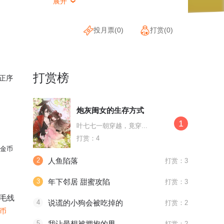
展开

投月票(
0
)
打赏(
0
)
打赏榜
正序
炮灰闺女的生存方式
1
叶七七一朝穿越，竟穿...
打赏：4
金币
2
人鱼陷落
打赏：3
3
年下邻居 甜蜜攻陷
打赏：3
毛线
4
说谎的小狗会被吃掉的
打赏：2
金币
5
我让最想被拥抱的男人给威胁了
打赏：2