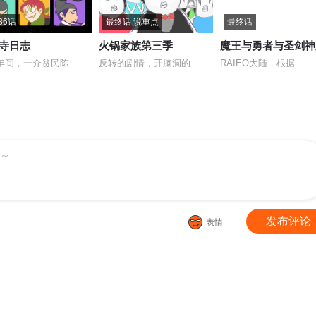
86话
最终话 说重点
最终话
寺日志
火锅家族第三季
魔王与勇者与圣剑神
年间，一介贫民陈...
反转的剧情，开脑洞的...
RAIEO大陆，根据...
～
发布评论
表情