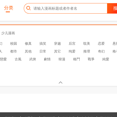
分类
少儿漫画
幻
校园
修真
搞笑
穿越
后宫
耽美
恋爱
悬
人
都市
其他
日常
其它
纯爱
推理
奇幻
格
戀愛
古風
武俠
劇情
韓漫
格鬥
戰爭
純愛
