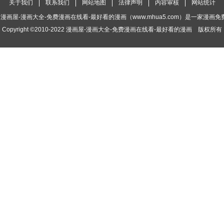
关于我们
联系我们
网站地图
法律声明
内容审核
网站统计
漫画屋-漫画大全-免费漫画在线看-最好看的漫画（www.mhua5.com）是一家漫
Copyright ©2010-2022
漫画屋-漫画大全-免费漫画在线看-最好看的漫画
版权所有